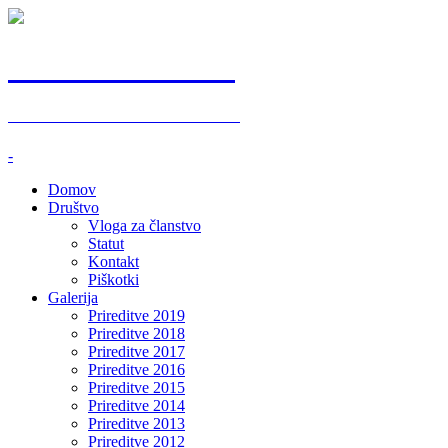
ZS Starodobniki
ZGORNJESAVINJSKI STARODOBNIKI
-
Domov
Društvo
Vloga za članstvo
Statut
Kontakt
Piškotki
Galerija
Prireditve 2019
Prireditve 2018
Prireditve 2017
Prireditve 2016
Prireditve 2015
Prireditve 2014
Prireditve 2013
Prireditve 2012