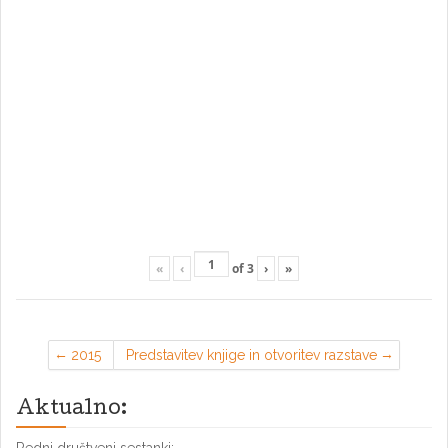
«
‹
of
3
›
»
2015
Predstavitev knjige in otvoritev razstave
Aktualno: