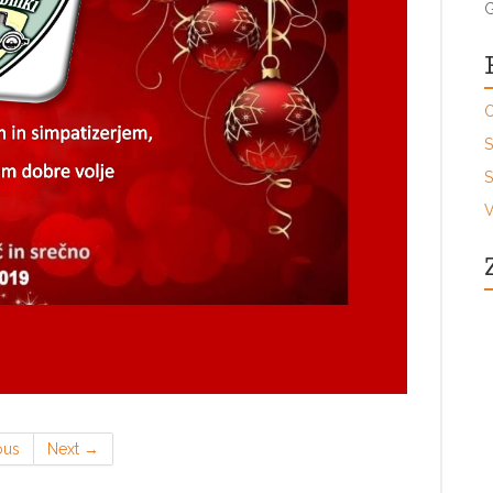
G
O
S
S
V
ous
Next
→