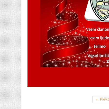
←
Previ