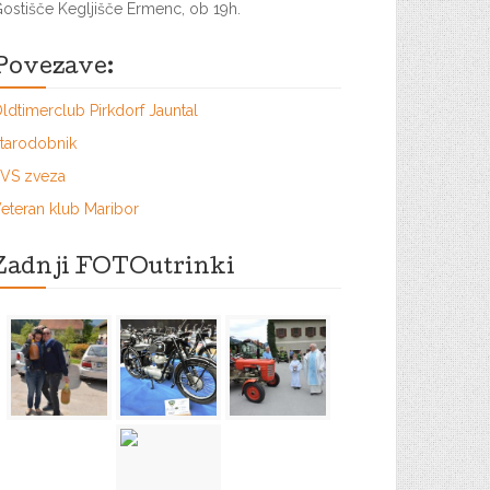
ostišče Kegljišče Ermenc, ob 19h.
Povezave:
ldtimerclub Pirkdorf Jauntal
tarodobnik
VS zveza
eteran klub Maribor
Zadnji FOTOutrinki