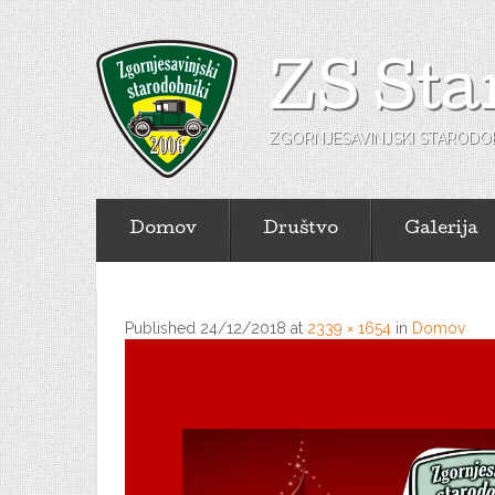
ZS Sta
ZGORNJESAVINJSKI STARODOB
Domov
Društvo
Galerija
Published
24/12/2018
at
2339 × 1654
in
Domov