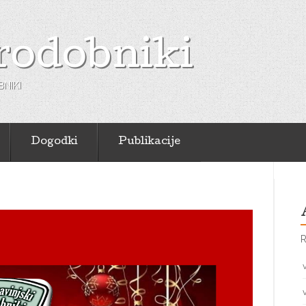
rodobniki
NIKI
Dogodki
Publikacije
R