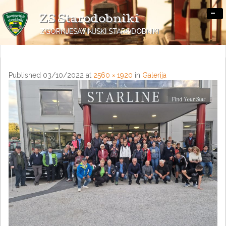
-
ZS Starodobniki
ZGORNJESAVINJSKI STARODOBNIKI
Published
03/10/2022
at
2560 × 1920
in
Galerija