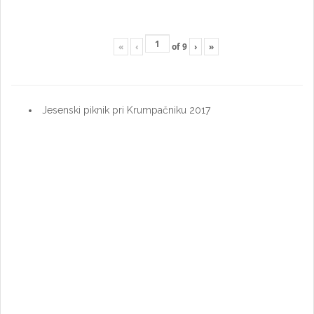
«
‹
of
9
›
»
Jesenski piknik pri Krumpačniku 2017