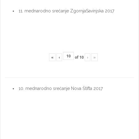
11. mednarodno srečanje ZgornjaSavinjska 2017
«
‹
of
10
›
»
10. mednarodno srečanje Nova Štifta 2017