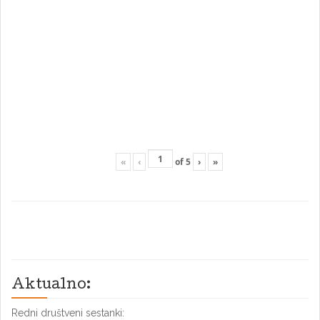
«
‹
of
5
›
»
Aktualno:
Redni društveni sestanki: