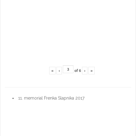
«
‹
of
6
›
»
11. memorial Frenka Slapnika 2017