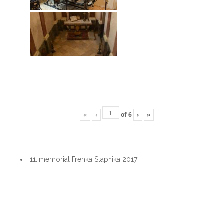
«
‹
of
6
›
»
11. memorial Frenka Slapnika 2017