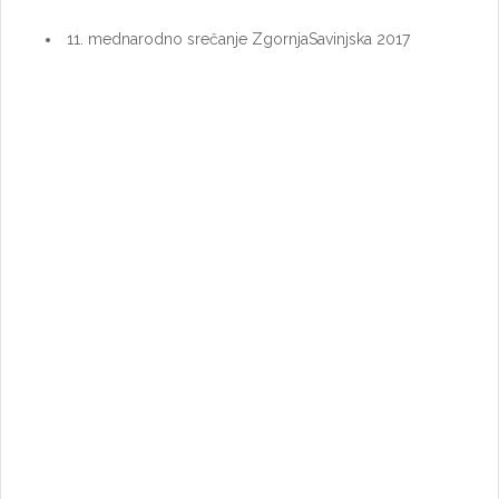
11. mednarodno srečanje ZgornjaSavinjska 2017