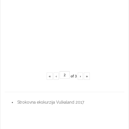
«
‹
of
3
›
»
Strokovna ekskurzija Vulkaland 2017