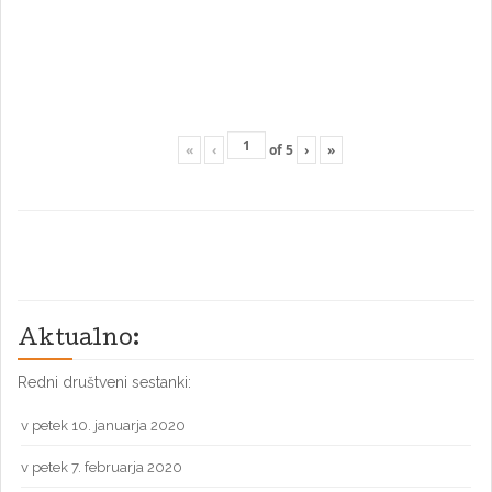
«
‹
of
5
›
»
Aktualno:
Redni društveni sestanki:
v petek 10. januarja 2020
v petek 7. februarja 2020