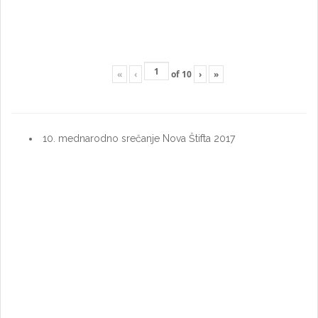
«
‹
of
10
›
»
10. mednarodno srečanje Nova Štifta 2017