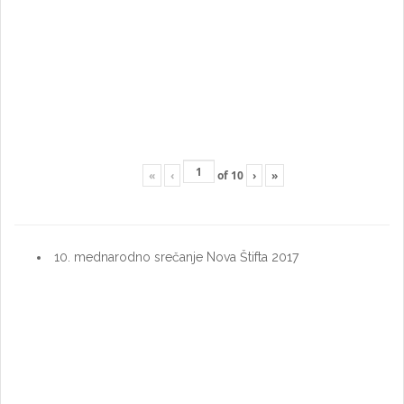
«
‹
of
10
›
»
10. mednarodno srečanje Nova Štifta 2017