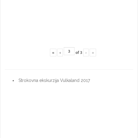
«
‹
of
3
›
»
Strokovna ekskurzija Vulkaland 2017