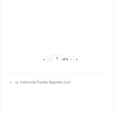
«
‹
of
6
›
»
11. memorial Frenka Slapnika 2017