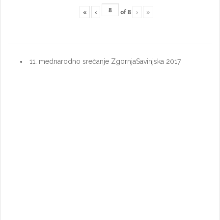
«
‹
of
8
›
»
11. mednarodno srečanje ZgornjaSavinjska 2017