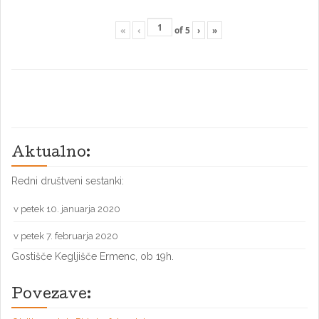
«
‹
of
5
›
»
Aktualno:
Redni društveni sestanki:
v petek 10. januarja 2020
v petek 7. februarja 2020
Gostišče Kegljišče Ermenc, ob 19h.
Povezave: