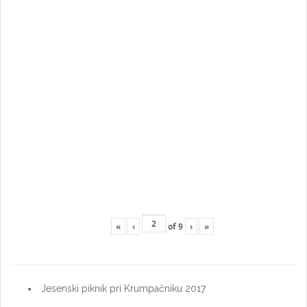
«
‹
of
9
›
»
Jesenski piknik pri Krumpačniku 2017