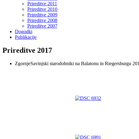
Prireditve 2011
Prireditve 2010
Prireditve 2009
Prireditve 2008
Prireditve 2007
Dogodki
Publikacije
Prireditve 2017
ZgornjeSavinjski starodobniki na Balatonu in Riegersburgu 20