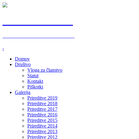
ZS Starodobniki
ZGORNJESAVINJSKI STARODOBNIKI
-
Domov
Društvo
Vloga za članstvo
Statut
Kontakt
Piškotki
Galerija
Prireditve 2019
Prireditve 2018
Prireditve 2017
Prireditve 2016
Prireditve 2015
Prireditve 2014
Prireditve 2013
Prireditve 2012