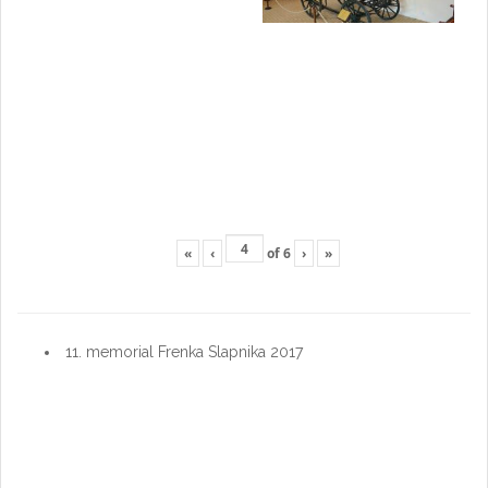
«
‹
of
6
›
»
11. memorial Frenka Slapnika 2017