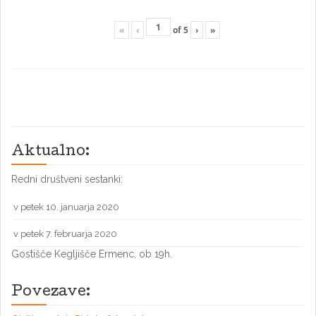
«
‹
of
5
›
»
Aktualno:
Redni društveni sestanki:
v petek 10. januarja 2020
v petek 7. februarja 2020
Gostišče Kegljišče Ermenc, ob 19h.
Povezave: