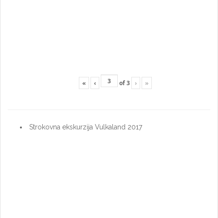
«
‹
of
3
›
»
Strokovna ekskurzija Vulkaland 2017