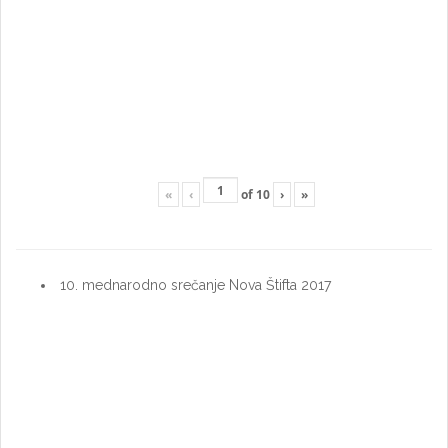
«
‹
of
10
›
»
10. mednarodno srečanje Nova Štifta 2017