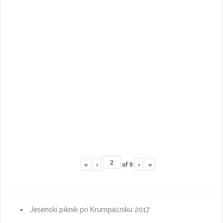
«
‹
of
9
›
»
Jesenski piknik pri Krumpačniku 2017