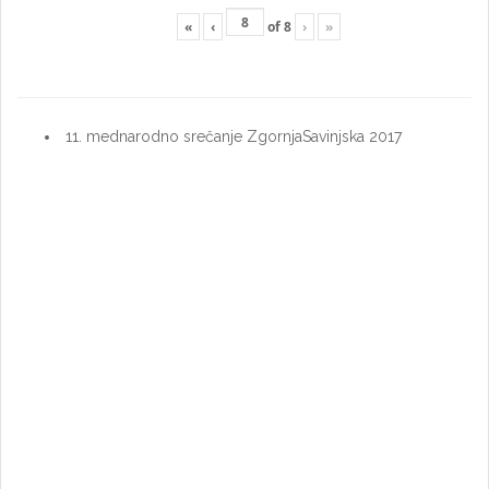
«
‹
of
8
›
»
11. mednarodno srečanje ZgornjaSavinjska 2017